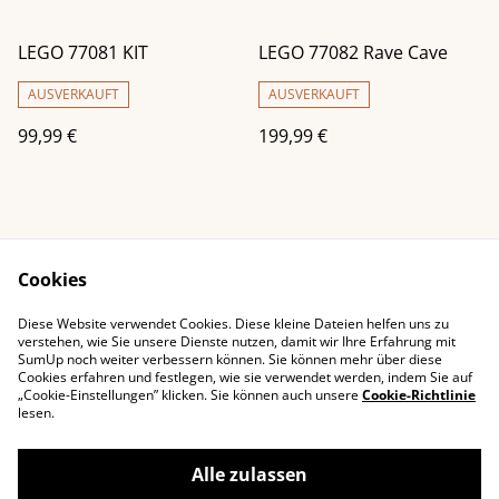
LEGO 77081 KIT
LEGO 77082 Rave Cave
AUSVERKAUFT
AUSVERKAUFT
99,99 €
199,99 €
Cookies
Diese Website verwendet Cookies. Diese kleine Dateien helfen uns zu
Impressum
Kontaktieren Sie uns
verstehen, wie Sie unsere Dienste nutzen, damit wir Ihre Erfahrung mit
SumUp noch weiter verbessern können. Sie können mehr über diese
Rechtliche
Datenschutzbestimm
Cookies erfahren und festlegen, wie sie verwendet werden, indem Sie auf
Bestimmungen
ungen von SumUp
„Cookie-Einstellungen” klicken. Sie können auch unsere
Cookie-Richtlinie
Cookie-Richtlinie
lesen.
Alle zulassen