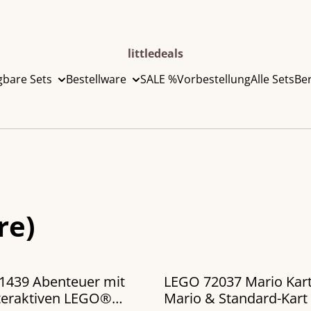
littledeals
gbare Sets
Bestellware
SALE %
Vorbestellung
Alle Sets
Be
re)
1439 Abenteuer mit
LEGO 72037 Mario Kar
teraktiven LEGO®
Mario & Standard-Kart