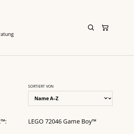
ratung
SORTIERT VON
t™:
LEGO 72046 Game Boy™