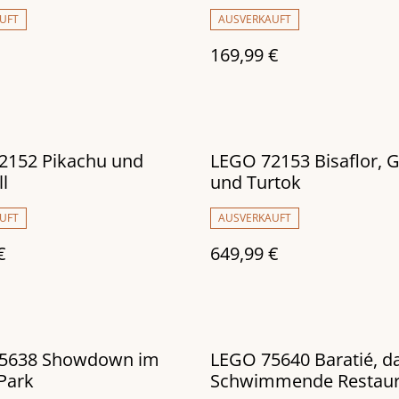
UFT
AUSVERKAUFT
169,99 €
2152 Pikachu und
LEGO 72153 Bisaflor, G
l
und Turtok
UFT
AUSVERKAUFT
€
649,99 €
5638 Showdown im
LEGO 75640 Baratié, d
Park
Schwimmende Restaur