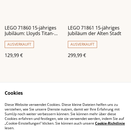
LEGO 71860 15-jähriges
LEGO 71861 15-jähriges
Jubiläum: Lloyds Titan-
Jubiläum der Alten Stadt
Mech
AUSVERKAUFT
AUSVERKAUFT
129,99 €
299,99 €
Cookies
Diese Website verwendet Cookies. Diese kleine Dateien helfen uns zu
Impressum
Kontaktieren Sie uns
verstehen, wie Sie unsere Dienste nutzen, damit wir Ihre Erfahrung mit
SumUp noch weiter verbessern können. Sie können mehr über diese
Rechtliche
Datenschutzbestimm
Cookies erfahren und festlegen, wie sie verwendet werden, indem Sie auf
Bestimmungen
ungen von SumUp
„Cookie-Einstellungen” klicken. Sie können auch unsere
Cookie-Richtlinie
Cookie-Richtlinie
lesen.