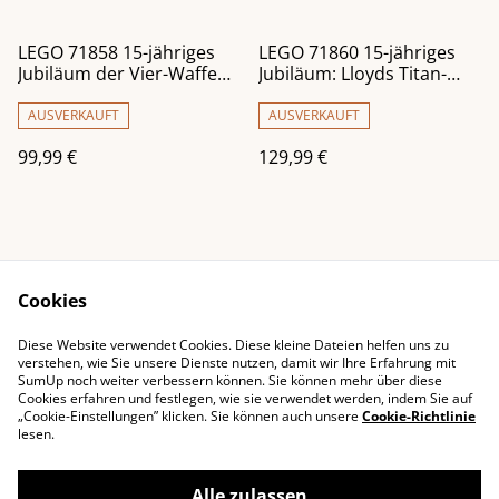
LEGO 71858 15-jähriges
LEGO 71860 15-jähriges
Jubiläum der Vier-Waffen-
Jubiläum: Lloyds Titan-
Schmiede
Mech
AUSVERKAUFT
AUSVERKAUFT
99,99 €
129,99 €
Cookies
Diese Website verwendet Cookies. Diese kleine Dateien helfen uns zu
Impressum
Kontaktieren Sie uns
verstehen, wie Sie unsere Dienste nutzen, damit wir Ihre Erfahrung mit
SumUp noch weiter verbessern können. Sie können mehr über diese
Rechtliche
Datenschutzbestimm
Cookies erfahren und festlegen, wie sie verwendet werden, indem Sie auf
Bestimmungen
ungen von SumUp
„Cookie-Einstellungen” klicken. Sie können auch unsere
Cookie-Richtlinie
Cookie-Richtlinie
lesen.
Alle zulassen