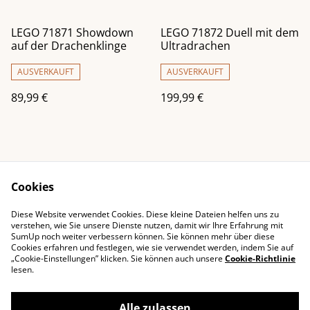
LEGO 71871 Showdown
LEGO 71872 Duell mit dem
auf der Drachenklinge
Ultradrachen
AUSVERKAUFT
AUSVERKAUFT
89,99 €
199,99 €
Cookies
Diese Website verwendet Cookies. Diese kleine Dateien helfen uns zu
Impressum
Kontaktieren Sie uns
verstehen, wie Sie unsere Dienste nutzen, damit wir Ihre Erfahrung mit
SumUp noch weiter verbessern können. Sie können mehr über diese
Rechtliche
Datenschutzbestimm
Cookies erfahren und festlegen, wie sie verwendet werden, indem Sie auf
Bestimmungen
ungen von SumUp
„Cookie-Einstellungen” klicken. Sie können auch unsere
Cookie-Richtlinie
Cookie-Richtlinie
lesen.
Alle zulassen