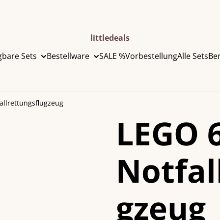
littledeals
gbare Sets
Bestellware
SALE %
Vorbestellung
Alle Sets
Be
allrettungsflugzeug
LEGO 
Notfal
gzeug