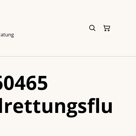
ratung
60465
lrettungsflu