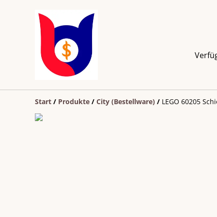
Verfü
Start
/
Produkte
/
City (Bestellware)
/
LEGO 60205 Sch