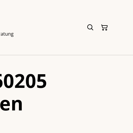
ratung
60205
nen