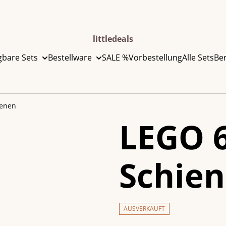
littledeals
gbare Sets
Bestellware
SALE %
Vorbestellung
Alle Sets
Be
ienen
LEGO 
Schie
AUSVERKAUFT