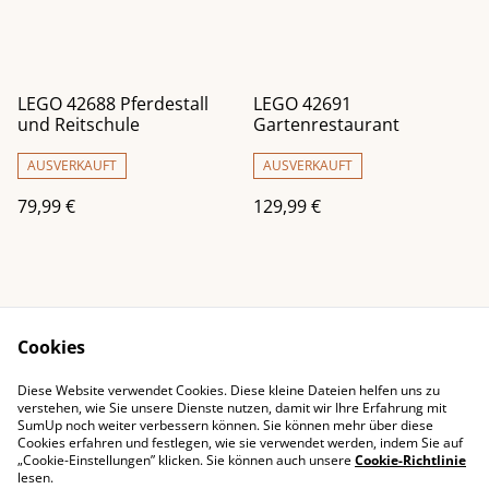
LEGO 42688 Pferdestall
LEGO 42691
und Reitschule
Gartenrestaurant
AUSVERKAUFT
AUSVERKAUFT
79,99 €
129,99 €
Cookies
Diese Website verwendet Cookies. Diese kleine Dateien helfen uns zu
Impressum
Kontaktieren Sie uns
verstehen, wie Sie unsere Dienste nutzen, damit wir Ihre Erfahrung mit
SumUp noch weiter verbessern können. Sie können mehr über diese
Rechtliche
Datenschutzbestimm
Cookies erfahren und festlegen, wie sie verwendet werden, indem Sie auf
Bestimmungen
ungen von SumUp
„Cookie-Einstellungen” klicken. Sie können auch unsere
Cookie-Richtlinie
Cookie-Richtlinie
lesen.