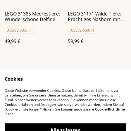
LEGO 31385 Meerestiere:
LEGO 31171 Wilde Tiere:
Wunderschöne Delfine
Prächtiges Nashorn mit
Vögeln
AUSVERKAUFT
AUSVERKAUFT
49,99 €
59,99 €
Cookies
Diese Website verwendet Cookies. Diese kleine Dateien helfen uns zu
Impressum
Kontaktieren Sie uns
verstehen, wie Sie unsere Dienste nutzen, damit wir Ihre Erfahrung mit
SumUp noch weiter verbessern können. Sie können mehr über diese
Rechtliche
Datenschutzbestimm
Cookies erfahren und festlegen, wie sie verwendet werden, indem Sie auf
Bestimmungen
ungen von SumUp
„Cookie-Einstellungen” klicken. Sie können auch unsere
Cookie-Richtlinie
Cookie-Richtlinie
lesen.
Alle zulassen