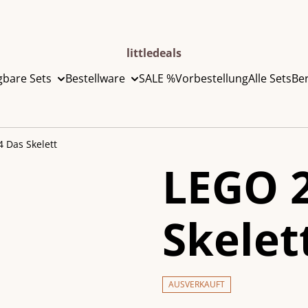
littledeals
gbare Sets
Bestellware
SALE %
Vorbestellung
Alle Sets
Be
 Das Skelett
LEGO 
Skelet
AUSVERKAUFT