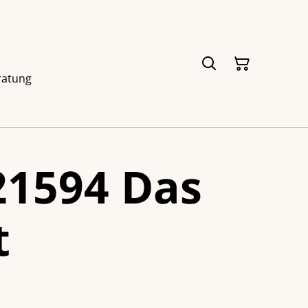
ratung
21594 Das
t