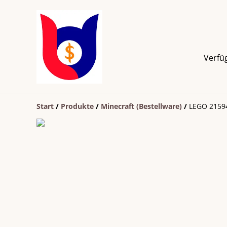
Verfü
Start
/
Produkte
/
Minecraft (Bestellware)
/
LEGO 21594