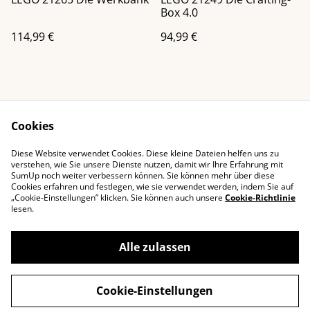
Box 4.0
114,99 €
94,99 €
Cookies
Diese Website verwendet Cookies. Diese kleine Dateien helfen uns zu
Impressum
Kontaktieren Sie uns
verstehen, wie Sie unsere Dienste nutzen, damit wir Ihre Erfahrung mit
SumUp noch weiter verbessern können. Sie können mehr über diese
Rechtliche
Datenschutzbestimm
Cookies erfahren und festlegen, wie sie verwendet werden, indem Sie auf
Bestimmungen
ungen von SumUp
„Cookie-Einstellungen” klicken. Sie können auch unsere
Cookie-Richtlinie
Cookie-Richtlinie
lesen.
Alle zulassen
©
2026
littledeals
Cookie-Einstellungen
powered by