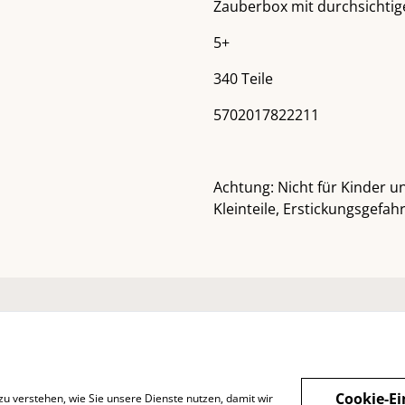
Zauberbox mit durchsichtig
5+
340 Teile
5702017822211
Achtung: Nicht für Kinder u
Kleinteile, Erstickungsgefahr
ntaktieren Sie uns
Rechtliche
Datenschutzbest
Bestimmungen
ungen von SumUp
Cookie-Ei
zu verstehen, wie Sie unsere Dienste nutzen, damit wir