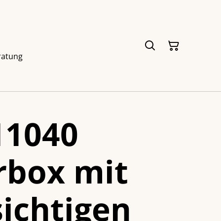
ratung
11040
rbox mit
ichtigen