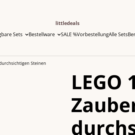
littledeals
gbare Sets
Bestellware
SALE %
Vorbestellung
Alle Sets
Be
durchsichtigen Steinen
LEGO 
Zaube
durchs