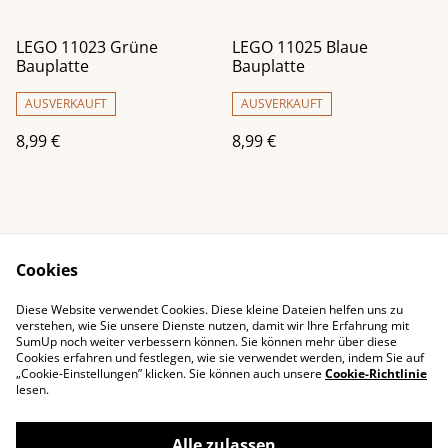
LEGO 11023 Grüne
LEGO 11025 Blaue
Bauplatte
Bauplatte
AUSVERKAUFT
AUSVERKAUFT
8,99 €
8,99 €
Cookies
Diese Website verwendet Cookies. Diese kleine Dateien helfen uns zu
Impressum
Kontaktieren Sie uns
verstehen, wie Sie unsere Dienste nutzen, damit wir Ihre Erfahrung mit
SumUp noch weiter verbessern können. Sie können mehr über diese
Rechtliche
Datenschutzbestimm
Cookies erfahren und festlegen, wie sie verwendet werden, indem Sie auf
Bestimmungen
ungen von SumUp
„Cookie-Einstellungen” klicken. Sie können auch unsere
Cookie-Richtlinie
Cookie-Richtlinie
lesen.
Alle zulassen