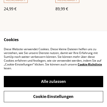
24,99 €
89,99 €
Cookies
Diese Website verwendet Cookies. Diese kleine Dateien helfen uns zu
Impressum
Kontaktieren Sie uns
verstehen, wie Sie unsere Dienste nutzen, damit wir Ihre Erfahrung mit
SumUp noch weiter verbessern können. Sie können mehr über diese
Rechtliche
Datenschutzbestimm
Cookies erfahren und festlegen, wie sie verwendet werden, indem Sie auf
Bestimmungen
ungen von SumUp
„Cookie-Einstellungen” klicken. Sie können auch unsere
Cookie-Richtlinie
Cookie-Richtlinie
lesen.
Alle zulassen
©
2026
littledeals
Cookie-Einstellungen
powered by