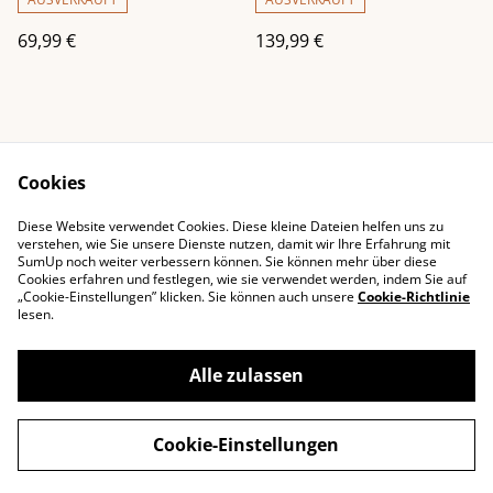
69,99 €
139,99 €
Cookies
Diese Website verwendet Cookies. Diese kleine Dateien helfen uns zu
Impressum
Kontaktieren Sie uns
verstehen, wie Sie unsere Dienste nutzen, damit wir Ihre Erfahrung mit
SumUp noch weiter verbessern können. Sie können mehr über diese
Rechtliche
Datenschutzbestimm
Cookies erfahren und festlegen, wie sie verwendet werden, indem Sie auf
Bestimmungen
ungen von SumUp
„Cookie-Einstellungen” klicken. Sie können auch unsere
Cookie-Richtlinie
Cookie-Richtlinie
lesen.
Alle zulassen
©
2026
littledeals
Cookie-Einstellungen
powered by