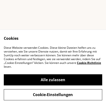
Cookies
Diese Website verwendet Cookies. Diese kleine Dateien helfen uns zu
Impressum
Kontaktieren Sie uns
verstehen, wie Sie unsere Dienste nutzen, damit wir Ihre Erfahrung mit
SumUp noch weiter verbessern können. Sie können mehr über diese
Rechtliche
Datenschutzbestimm
Cookies erfahren und festlegen, wie sie verwendet werden, indem Sie auf
Bestimmungen
ungen von SumUp
„Cookie-Einstellungen” klicken. Sie können auch unsere
Cookie-Richtlinie
Cookie-Richtlinie
lesen.
Alle zulassen
©
2026
littledeals
Cookie-Einstellungen
powered by